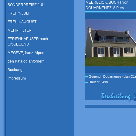
MEERBLICK, BUCHT von
SONDERPREISE JULI
DOUARNENEZ, 8 Pers.
FREI im JULI
FREI im AUGUST
MEHR FILTER
FERIENHAEUSER nach
Ort/GEGEND
MEGEVE, franz. Alpen
den Katalog anfordern
Buchung
Gegend : Douarnenez (plan C1)
Impressum
Hausnr : 498