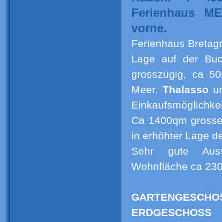
Ferienhaus ME
vorne.
Ferienhaus Breta
Lage auf der Bu
grosszügig, ca 5
Meer.
Thalasso
u
Einkaufsmöglichkei
Ca 1400qm grosser
in erhöhter Lage 
Sehr gute Ausst
Wohnfläche ca 23
GARTENGESCHO
ERDGESCHOSS
: