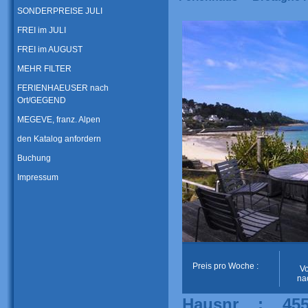
SONDERPREISE JULI
FREI im JULI
FREI im AUGUST
MEHR FILTER
FERIENHAEUSER nach
Ort/GEGEND
MEGEVE, franz. Alpen
den Katalog anfordern
Buchung
Impressum
Preis pro Woche :
V
na
Hausnr : 45