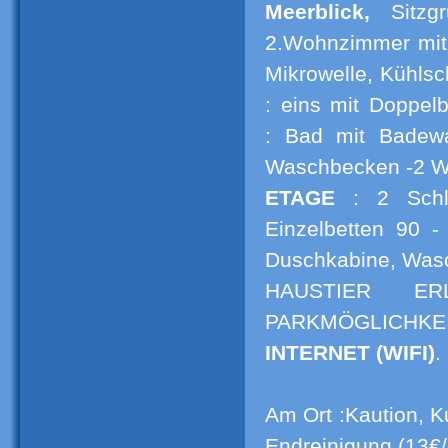
Meerblick,
Sitzgr
2.Wohnzimmer mit S
Mikrowelle, Kühlsc
: eins mit Doppel
: Bad mit Badew
Waschbecken -2 W
ETAGE
: 2 Sch
Einzelbetten 90 
Duschkabine, Wasc
HAUSTIER ER
PARKMÖGLICHKE
INTERNET (WIFI)
.
Am Ort :Kaution, 
Endreinigung (13€/